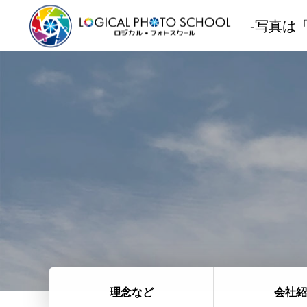
-写真は
TOP
コー
理念など
会社紹