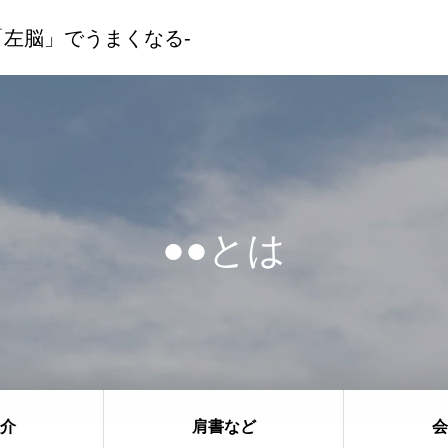
「左脳」でうまくなる-
ス案内
受講生の声
講師紹介
お知らせ
お問い合わせ
●●とは
介
肩書など
会